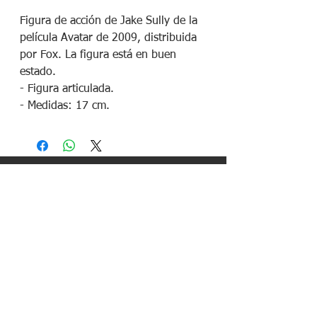
Figura de acción de Jake Sully de la
película Avatar de 2009, distribuida
por Fox. La figura está en buen
estado.
- Figura articulada.
- Medidas: 17 cm.
¡Síguenos en redes sociales!
Política de devoluciones
Política de cookies
Política de envíos
Aviso legal