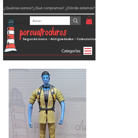
¿Quiénes somos?
¿Qué compramos?
¿Dónde estamos?
porcuatroduros
Segunda mano - Antigüedades - Coleccionismo
Categorías