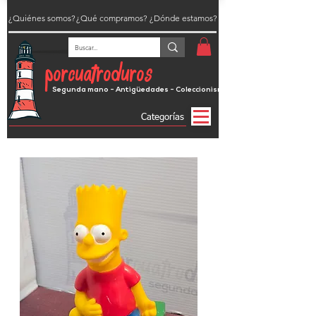
¿Quiénes somos?
¿Qué compramos?
¿Dónde estamos?
porcuatroduros
Segunda mano - Antigüedades - Coleccionismo
Categorías