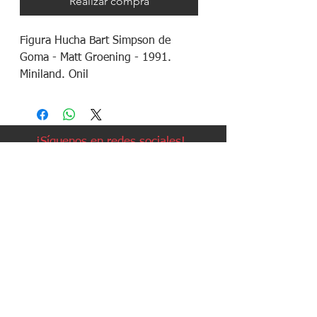
Realizar compra
Figura Hucha Bart Simpson de
Goma - Matt Groening - 1991.
Miniland. Onil
¡Síguenos en redes sociales!
Política de devoluciones
Política de cookies
Política de envíos
Aviso legal
Contacto
Política de privacidad