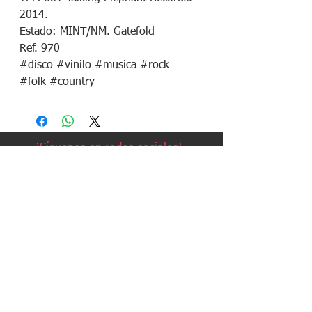
2014.
Estado: MINT/NM. Gatefold
Ref. 970
#disco #vinilo #musica #rock
#folk #country
¡Síguenos en redes sociales!
Política de devoluciones
Política de cookies
Política de envíos
Aviso legal
Contacto
Política de privacidad