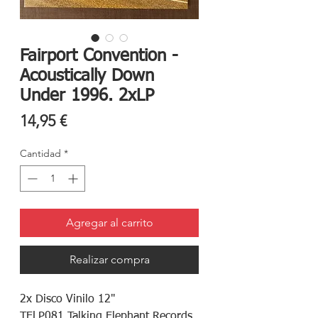
Fairport Convention -
Acoustically Down
Under 1996. 2xLP
Precio
14,95 €
Cantidad
*
Agregar al carrito
Realizar compra
2x Disco Vinilo 12"
TELP081 Talking Elephant Records.