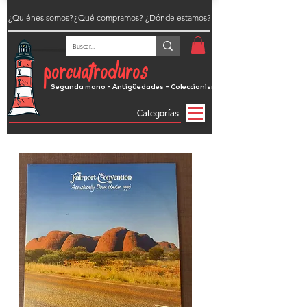
¿Quiénes somos?
¿Qué compramos?
¿Dónde estamos?
porcuatroduros
Segunda mano - Antigüedades - Coleccionismo
Categorías