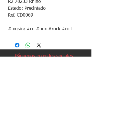
R2 78233 Rhino

Estado: Precintado

Ref. CD0069

#musica #cd #box #rock #roll
¡Síguenos en redes sociales!
Política de devoluciones
Política de cookies
Política de envíos
Aviso legal
Contacto
Política de privacidad