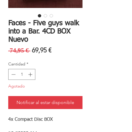
Faces - Five guys walk
into a Bar. 4CD BOX
Nuevo
Precio
Precio
69,95 €
 74,95 € 
de
Cantidad
*
oferta
Agotado
Notificar al estar disponible
4x Compact Disc BOX 
