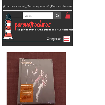
¿Quiénes somos?
¿Qué compramos?
¿Dónde estamos?
porcuatroduros
Segunda mano - Antigüedades - Coleccionismo
Categorías