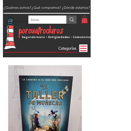
¿Quiénes somos?
¿Qué compramos?
¿Dónde estamos?
porcuatroduros
Segunda mano - Antigüedades - Coleccionismo
Categorías