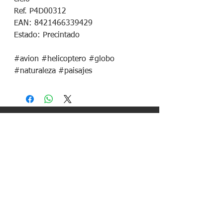
Ref. P4D00312

EAN: 8421466339429

Estado: Precintado

#avion #helicoptero #globo 
#naturaleza #paisajes
¡Síguenos en redes sociales!
Política de devoluciones
Política de cookies
Política de envíos
Aviso legal
Contacto