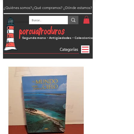
¿Quiénes somos?
¿Qué compramos?
¿Dónde estamos?
porcuatroduros
Segunda mano - Antigüedades - Coleccionismo
Categorías