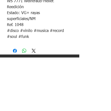
WS 7771 Weintraub-Heller.
Reedición
Estado: VG+ rayas
superficiales/NM
Ref. 1048
#disco #vinilo #musica #record
#soul #funk
¡Síguenos en redes sociales!
Política de devoluciones
Política de cookies
Política de envíos
Aviso legal