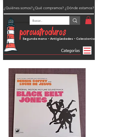
¿Quiénes somos?
¿Qué compramos?
¿Dónde estamos?
porcuatroduros
Segunda mano - Antigüedades - Coleccionismo
Categorías