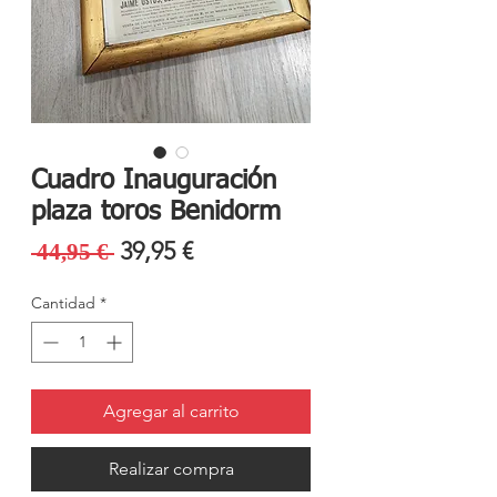
Cuadro Inauguración
plaza toros Benidorm
Precio
Precio
39,95 €
 44,95 € 
de
Cantidad
*
oferta
Agregar al carrito
Realizar compra