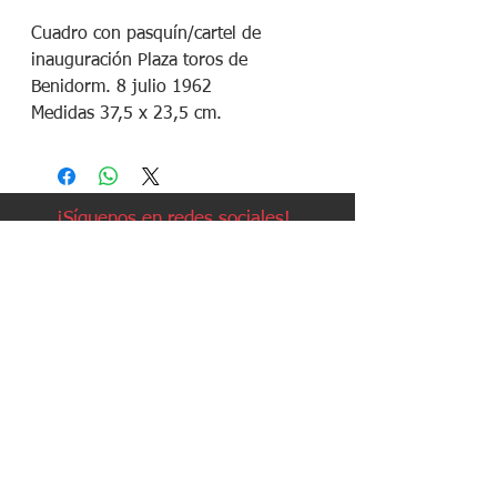
Cuadro con pasquín/cartel de 
inauguración Plaza toros de 
Benidorm. 8 julio 1962 

Medidas 37,5 x 23,5 cm.
¡Síguenos en redes sociales!
Política de devoluciones
Política de cookies
Política de envíos
Aviso legal
Contacto
Política de privacidad