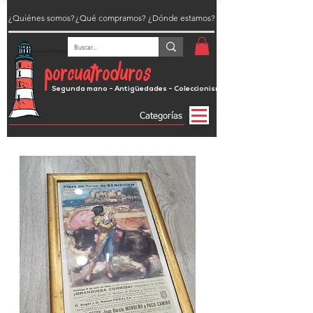
¿Quiénes somos?
¿Qué compramos?
¿Dónde estamos?
porcuatroduros
Segunda mano - Antigüedades - Coleccionismo
Categorías