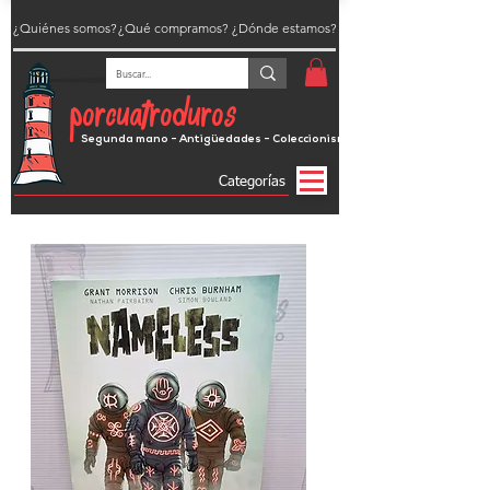
¿Quiénes somos?
¿Qué compramos?
¿Dónde estamos?
porcuatroduros
Segunda mano - Antigüedades - Coleccionismo
Categorías