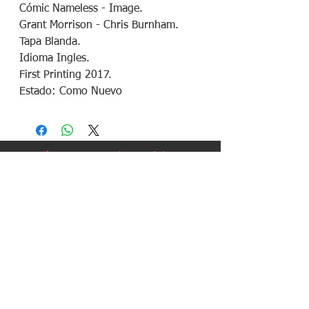
Cómic Nameless - Image.
Grant Morrison - Chris Burnham.
Tapa Blanda.
Idioma Ingles.
First Printing 2017.
Estado: Como Nuevo
¡Síguenos en redes sociales!
Política de devoluciones
Política de cookies
Política de envíos
Aviso legal
Contacto
Política de privacidad