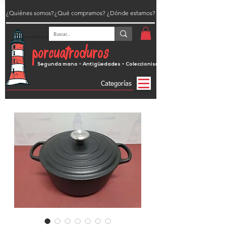
¿Quiénes somos?
¿Qué compramos?
¿Dónde estamos?
porcuatroduros
Segunda mano - Antigüedades - Coleccionismo
Categorías