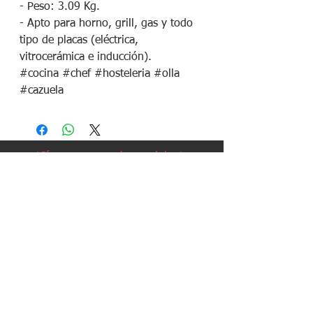
- Peso: 3.09 Kg.
- Apto para horno, grill, gas y todo
tipo de placas (eléctrica,
vitrocerámica e inducción).
#cocina #chef #hosteleria #olla
#cazuela
¡Síguenos en redes sociales!
Política de devoluciones
Política de cookies
Política de envíos
Aviso legal
Contacto
Política de privacidad