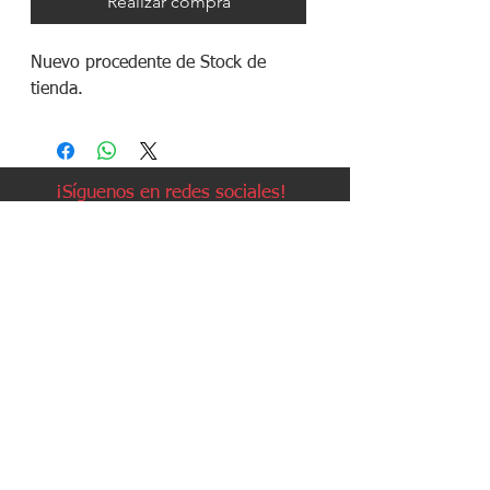
Realizar compra
Nuevo procedente de Stock de 
tienda.
¡Síguenos en redes sociales!
Política de devoluciones
Política de cookies
Política de envíos
Aviso legal
Contacto
Política de privacidad