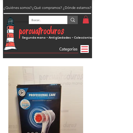
¿Quiénes somos?
¿Qué compramos?
¿Dónde estamos?
porcuatroduros
Segunda mano - Antigüedades - Coleccionismo
Categorías