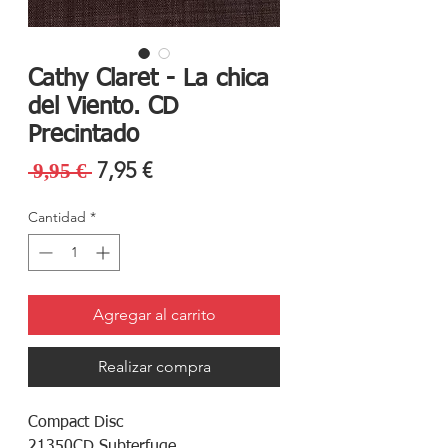
Cathy Claret - La chica
del Viento. CD
Precintado
Precio
Precio
7,95 €
 9,95 € 
de
Cantidad
*
oferta
Agregar al carrito
Realizar compra
Compact Disc
21350CD Subterfuge