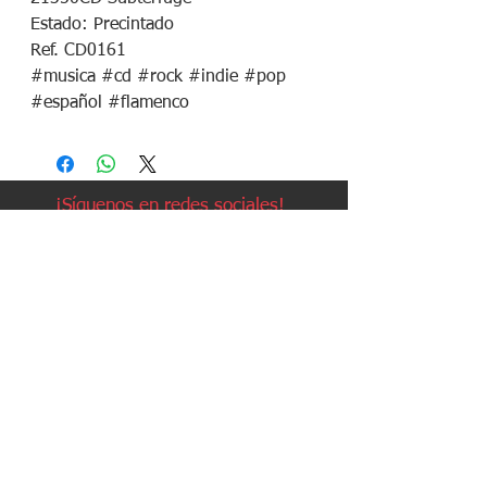
Estado: Precintado
Ref. CD0161
#musica #cd #rock #indie #pop
#español #flamenco
¡Síguenos en redes sociales!
Política de devoluciones
Política de cookies
Política de envíos
Aviso legal
Contacto
Política de privacidad