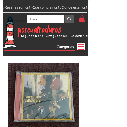
¿Quiénes somos?
¿Qué compramos?
¿Dónde estamos?
porcuatroduros
Segunda mano - Antigüedades - Coleccionismo
Categorías