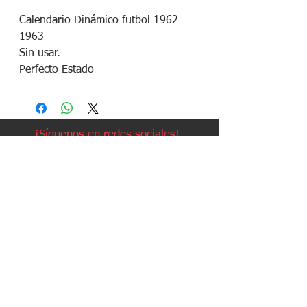
Calendario Dinámico futbol 1962
1963
Sin usar.
Perfecto Estado
¡Síguenos en redes sociales!
Política de devoluciones
Política de cookies
Política de envíos
Aviso legal
Contacto
Política de privacidad