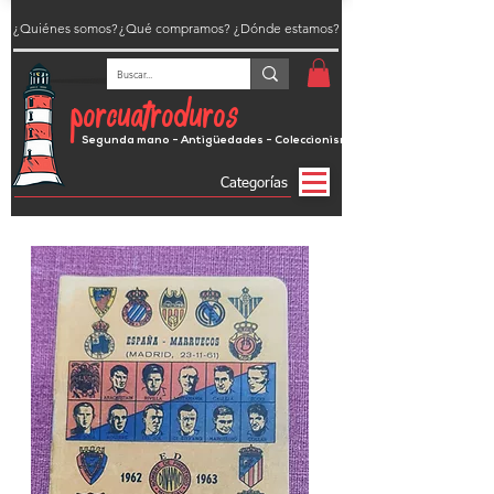
¿Quiénes somos?
¿Qué compramos?
¿Dónde estamos?
porcuatroduros
Segunda mano - Antigüedades - Coleccionismo
Categorías