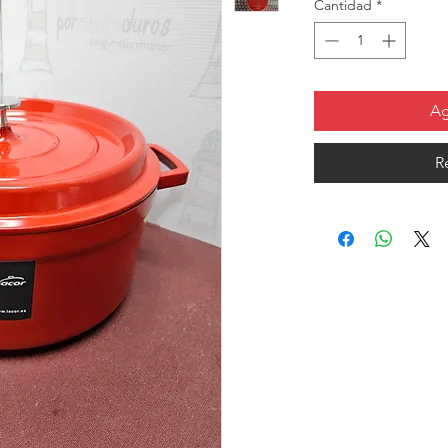
Cantidad
*
Ag
R