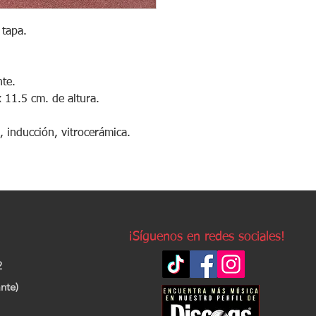
 tapa.
nte.
 11.5 cm. de altura.
a, inducción, vitrocerámica.
¡Síguenos en redes sociales!
2
nte)