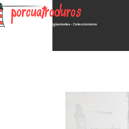
porcuatroduros
Segunda mano - Antigüedades - Coleccionismo