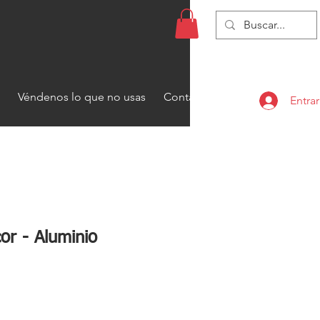
Véndenos lo que no usas
Contacto
Entrar
or - Aluminio