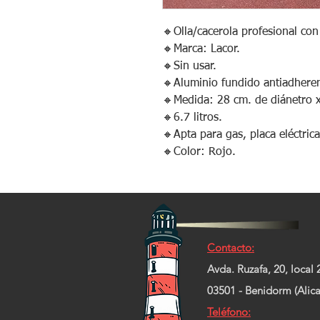
🔸️Olla/cacerola profesional con
🔸️Marca: Lacor.
🔸️Sin usar.
🔸️Aluminio fundido antiadhere
🔸️Medida: 28 cm. de diánetro x
🔸️6.7 litros.
🔸️Apta para gas, placa eléctric
🔸️Color: Rojo.
Contacto:
Avda. Ruzafa, 20, local 
03501 - Benidorm (Alica
Teléfono: