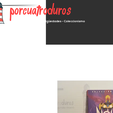
porcuatroduros
Segunda mano - Antigüedades - Coleccionismo