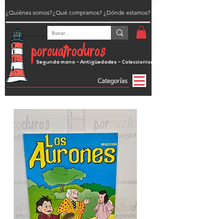
¿Quiénes somos?
¿Qué compramos?
¿Dónde estamos?
porcuatroduros
Segunda mano - Antigüedades - Coleccionismo
Categorías