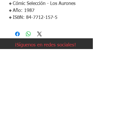
🔸️Cómic Selección - Los Aurones
🔸️Año: 1987
🔸️ISBN: 84-7712-157-5
¡Síguenos en redes sociales!
Política de devoluciones
Política de cookies
Política de envíos
Aviso legal
Contacto
Política de privacidad
Contacto: