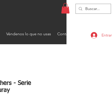
Véndenos lo que no usas
Contacto
Entrar
hers - Serie
uray