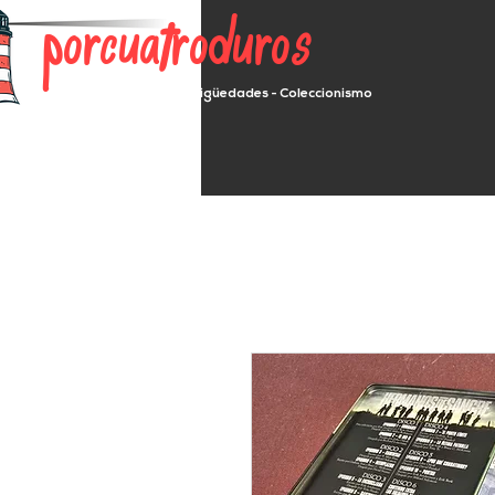
porcuatroduros
Segunda mano - Antigüedades - Coleccionismo