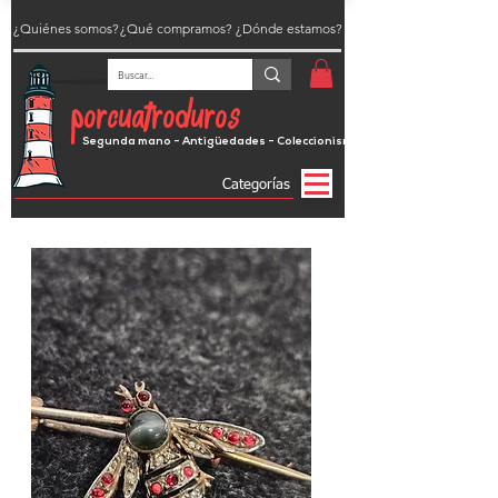
¿Quiénes somos?
¿Qué compramos?
¿Dónde estamos?
porcuatroduros
Segunda mano - Antigüedades - Coleccionismo
Categorías