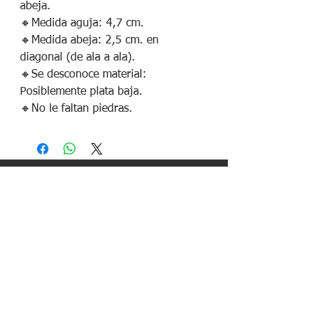
abeja.
🔸️Medida aguja: 4,7 cm.
🔸️Medida abeja: 2,5 cm. en
diagonal (de ala a ala).
🔸️Se desconoce material:
Posiblemente plata baja.
🔸️No le faltan piedras.
¡Síguenos en redes sociales!
Política de devoluciones
Política de cookies
Política de envíos
Aviso legal