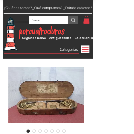
¿Quiénes somos?
¿Qué compramos?
¿Dónde estamos?
porcuatroduros
Segunda mano - Antigüedades - Coleccionismo
Categorías