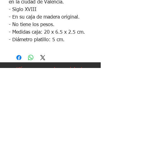
en la ciudad de Valencia.
- Siglo XVIII
- En su caja de madera original.
- No tiene los pesos.
- Medidas caja: 20 x 6.5 x 2.5 cm.
- Diámetro platillo: 5 cm.
¡Síguenos en redes sociales!
Política de devoluciones
Política de cookies
Política de envíos
Aviso legal
Contacto
Política de privacidad