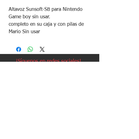
Altavoz Sunsoft-SB para Nintendo
Game boy sin usar.
completo en su caja y con pilas de
Mario Sin usar
¡Síguenos en redes sociales!
Política de devoluciones
Política de cookies
Política de envíos
Aviso legal
Contacto
Política de privacidad