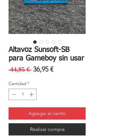
Altavoz Sunsoft-SB
para Gameboy sin usar
Precio
Precio
36,95 €
 44,95 € 
de
Cantidad
*
oferta
Agregar al carrito
Realizar compra