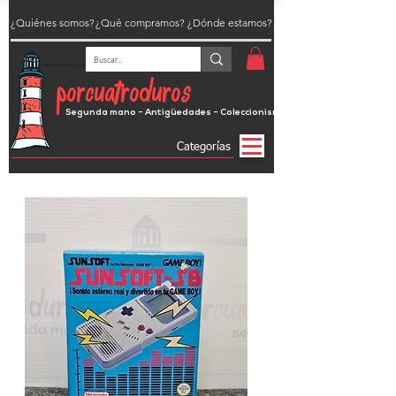
¿Quiénes somos?
¿Qué compramos?
¿Dónde estamos?
porcuatroduros
Segunda mano - Antigüedades - Coleccionismo
Categorías