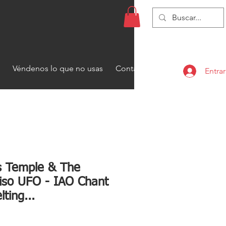
Véndenos lo que no usas
Contacto
Entrar
s Temple & The
aiso UFO - IAO Chant
ting...