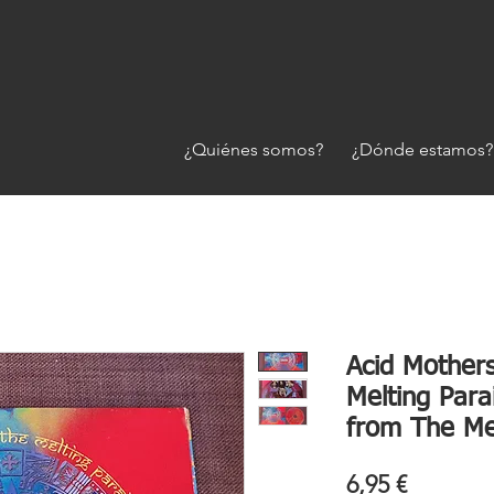
¿Quiénes somos?
¿Dónde estamos?
Acid Mother
Melting Par
from The Mel
Precio
6,95 €