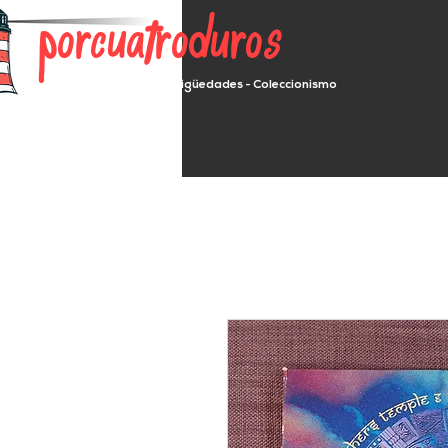
porcuatroduros
Segunda mano - Antigüedades - Coleccionismo