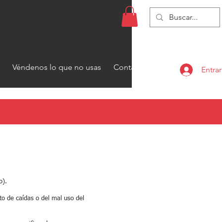
Véndenos lo que no usas
Contacto
Entrar
o).
to de caídas o del mal uso del