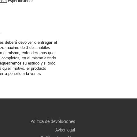
.com
especificando:
.
nes deberá devolver o entregar el
azo máximo de 3 días hábiles
uado el mismo, entenderemos que
r, completos, en el mismo estado
hequearemos su estado y si todo
alquier motivo, el producto
er a ponerlo a la venta.
Política de devoluciones
Aviso legal