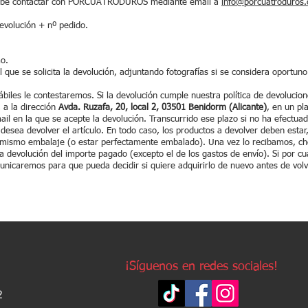
 debe contactar con PORCUATRODUROS mediante email a
info@porcuatroduros
devolución + nº pedido.
mo.
l que se solicita la devolución, adjuntando fotografías si se considera oportuno
biles le contestaremos. Si la devolución cumple nuestra política de devolucio
, a la dirección
Avda. Ruzafa, 20, local 2, 03501 Benidorm (Alicante)
, en un pl
il en la que se acepte la devolución. Transcurrido ese plazo si no ha efect
desea devolver el artículo. En todo caso, los productos a devolver deben esta
el mismo embalaje (o estar perfectamente embalado). Una vez lo recibamos, c
a devolución del importe pagado (excepto el de los gastos de envío). Si por cu
unicaremos para que pueda decidir si quiere adquirirlo de nuevo antes de volv
¡Síguenos en redes sociales!
2